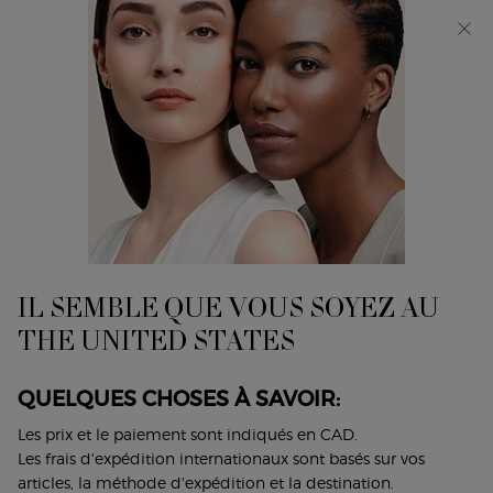
Découvrez Giorgio Armani I WILL Eau de Parfum, une
nouvelle vision de la masculinité. MAGASINEZ​
0
Mon
0 product in cart
Trouver
panier
un
Main content
...
Maquillage
Visage
magasin
LUMINOUS SILK CHEEK TINT
Jusqu'à 12 heures de tenue - blush liquide pour des joues
légèrement rosées.
IL SEMBLE QUE VOUS SOYEZ AU
58,00 $
THE UNITED STATES
Un blush liquide qui fusionne avec la peau pour créer une
finition naturelle et saine des joues légè ...
Lire plus
QUELQUES CHOSES À SAVOIR:
4.7
(2045)
Les prix et le paiement sont indiqués en CAD.
Écrire un avis
Poser une question
Les frais d'expédition internationaux sont basés sur vos
articles, la méthode d'expédition et la destination.