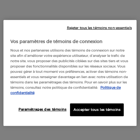
LIQUIDE LONGUE TENUE
Sans plis, longue tenue 16 heures, facile à
utiliser
4.6
(1792)
Couleur:
22M Cashew
Rejeter tous les témoins non-essentiels
Sélectionner une couleur
variation is out of stock, 2S Gold color for Eye Tint ombre à paupières liqui
ted
se color for Eye Tint ombre à paupières liquide longue tenue, 2 of 23
Selected
10S Chestnut color for Eye Tint ombre à paupières liquide longue tenue, 3 
Selected
11S Bronze color for Eye Tint ombre à paupières liquide longue tenue
Selected
12S Shell color for Eye Tint ombre à paupières liquide longue 
Selected
18M Beige color for Eye Tint ombre à paupières liquide 
Selected
The product variation is out of stock, 20M Camel 
Selected
22M Cashew color for Eye Tint ombre à pau
Selected
26S Copper color for Eye Tint ombre
Selected
44S Blush color for Eye Tint 
Selected
30M Cedar color for Eye
Selected
36M Wood color f
Selected
32S Frost 
Sel
67S 
Vos paramètres de témoins de connexion
Nous et nos partenaires utilisons des témoins de connexion sur notre
site afin d’améliorer votre expérience utilisateur, d’analyser le trafic de
Ajouter Au Panier
notre site, vous proposer des publicités ciblées sur des sites tiers et vous
49,00 $
proposer des fonctionnalités disponibles sur les réseaux sociaux. Vous
EYE TINT OMBRE À PAUPI
pouvez gérer à tout moment vos préférences, activer des témoins non-
essentiels et vous renseigner davantage en lien avec notre utilisation de
témoins dans les paramétrages des témoins. Pour en savoir plus sur les
témoins, consultez notre politique de confidentialité.
Politique de
Default PDP Tabs with accordion on mobile
confidentialité
DESCRIPTION
Paramétrages des témoins
Accepter tous les témoins