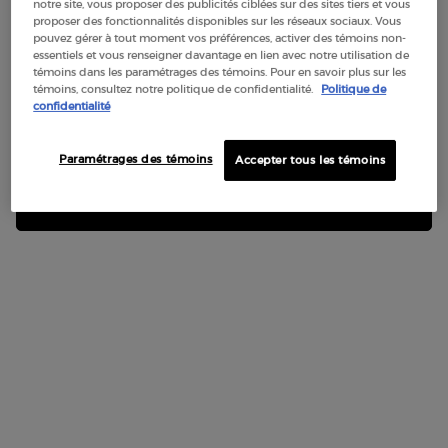
notre site, vous proposer des publicités ciblées sur des sites tiers et vous
proposer des fonctionnalités disponibles sur les réseaux sociaux. Vous
Pas au United States? Changez votre région ou de pays
pouvez gérer à tout moment vos préférences, activer des témoins non-
essentiels et vous renseigner davantage en lien avec notre utilisation de
témoins dans les paramétrages des témoins. Pour en savoir plus sur les
témoins, consultez notre politique de confidentialité.
Politique de
LA BASE ILLUMINATRICE
confidentialité
LUMINOUS SILK
Obtenez plus de détails ou contactez-nous si vous avez
4.8
(522)
des questions sur l'expédition internationale.
Contactez-nous.
Paramétrages des témoins
Accepter tous les témoins
CHANGER DE RÉGION OU DE PAYS
32 ml
70,00 $
LA BASE
AJOUTER AU PANIER