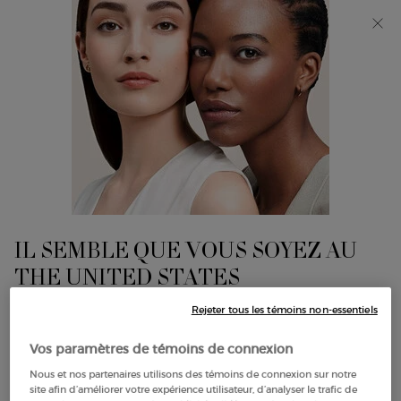
Découvrez Giorgio Armani I WILL Eau de Parfum, une
nouvelle vision de la masculinité. MAGASINEZ​
0
Mon
0 product in cart
Trouver
panier
un
Main content
magasin
BASE DE TEINT
Affiner
Sort:
Filters menu
Afficher 1 produits
IL SEMBLE QUE VOUS SOYEZ AU
THE UNITED STATES
NOUVEAU
Rejeter tous les témoins non-essentiels
QUELQUES CHOSES À SAVOIR:
Vos paramètres de témoins de connexion
Les prix et le paiement sont indiqués en CAD.
Les frais d'expédition internationaux sont basés sur vos
Nous et nos partenaires utilisons des témoins de connexion sur notre
site afin d’améliorer votre expérience utilisateur, d’analyser le trafic de
articles, la méthode d'expédition et la destination.