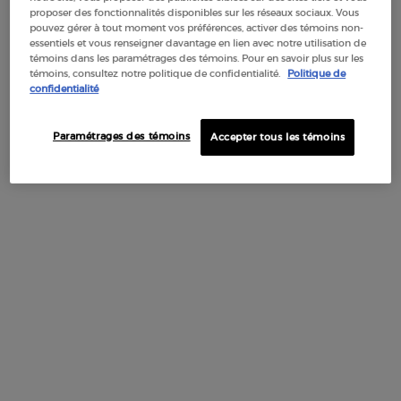
proposer des fonctionnalités disponibles sur les réseaux sociaux. Vous
pouvez gérer à tout moment vos préférences, activer des témoins non-
essentiels et vous renseigner davantage en lien avec notre utilisation de
témoins dans les paramétrages des témoins. Pour en savoir plus sur les
témoins, consultez notre politique de confidentialité.
Politique de
confidentialité
Paramétrages des témoins
Accepter tous les témoins
CAMOUFLE ET MET EN VALEUR AVEC UN FINI LUMINEUX
Un correcteur liquide à couvrance moyenne et modulable,
qui camoufle lesimperfections et illumine le teint pour un fini
L'ANTICERNES LUMINOUS SILK vous permet de corriger les imp
de rehausser les traits de votre visagepour parfaire votre teint d
éclat radieux.​