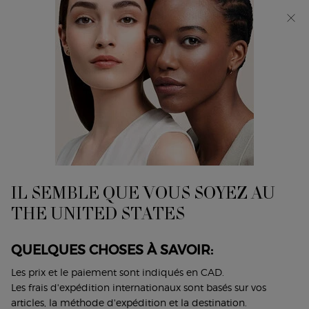
Découvrez Giorgio Armani I WILL Eau de Parfum, une
nouvelle vision de la masculinité. MAGASINEZ​
0
Mon
0 product in cart
Trouver
panier
un
Main content
...
Maquillage
Visage
magasin
CORRECTEUR ÉCLAT LUMINOUS
SILK
Un correcteur de teint multi-usage au fini éclatant
IL SEMBLE QUE VOUS SOYEZ AU
58,00 $
THE UNITED STATES
Un correcteur liquide à couvrance moyenne et modulable,
qui&nbs ...
Lire plus
QUELQUES CHOSES À SAVOIR:
Les prix et le paiement sont indiqués en CAD.
4.6
(2326)
Les frais d'expédition internationaux sont basés sur vos
Écrire un avis
Poser une question
articles, la méthode d'expédition et la destination.