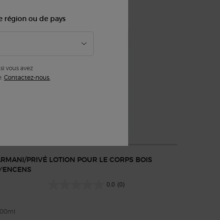
e région ou de pays
si vous avez
e.
Contactez-nous.
RMANI/PRIVÉ LOTION POUR LE CORPS BOIS
D'ENCENS
0.0
(0)
00ml