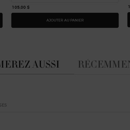
105,00 $
TION POUR LE CORPS THÉ YULONG​
ARMANI/PRIVÉ GEL DOU
AJOUTER AU PANIER
MEREZ AUSSI
RÉCEMMEN
SES