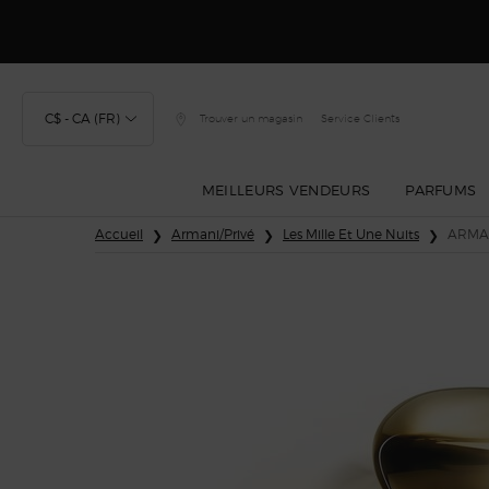
Découvrez Gior
C$ - CA (FR)
Trouver un magasin
Service Clients
MEILLEURS VENDEURS
PARFUMS
Main content
Accueil
Armani/Privé
Les Mille Et Une Nuits
ARMAN