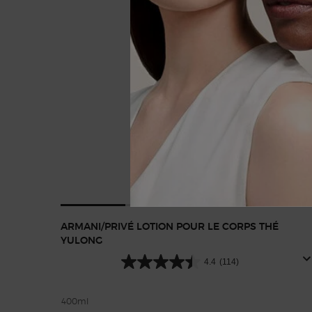
ARMANI/PRIVÉ LOTION POUR LE CORPS THÉ
YULONG​
4.4
(114)
400ml