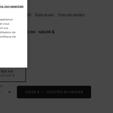
plus
ins non-essentiels
4.5
(20)
Écrire un avis
Poser une question
expérience
 et vous
nt vos
lle available:
100 ml
-
430,00 $
ilisation de
politique de
Selected
, 1 of 1
100 ml
430,00 $
té
+
430,00 $
―
AJOUTER AU PANIER
ARMANI/PRIVÉ R