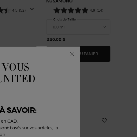
KUSAMONO
THÉ YU
4.5
(52)
4.9
(14)
Choix de Taille
Choix 
330,00 $
105,00 
ARMANI/PRIVÉ OUD ROYAL
ARMANI/PRIVÉ JAS
R AU PANIER
AJOUTER AU PANIER
AJ
 VOUS
 UNITED
À SAVOIR:
NOUVEAU
s en CAD.
ont basés sur vos articles, la
on.