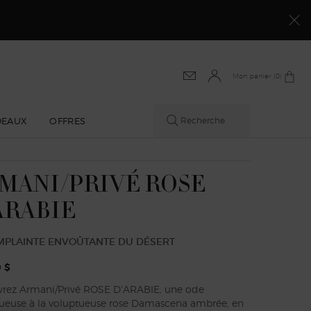
MAGASINEZ​
Mon panier
0 product in cart
0
DEAUX
OFFRES
Recherche
MANI/PRIVÉ ROSE
ARABIE
MPLAINTE ENVOÛTANTE DU DÉSERT
 $
rez Armani/Privé ROSE D'ARABIE, une ode
ueuse à la voluptueuse rose Damascena ambrée, en