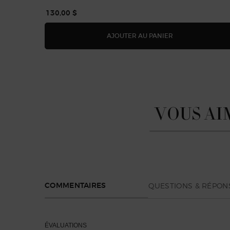
130,00 $
ARMANI/PRIVÉ LO
AJOUTER AU PANIER
VOUS AI
You May Also Like
Reviews
QUESTIONS & RÉPON
COMMENTAIRES