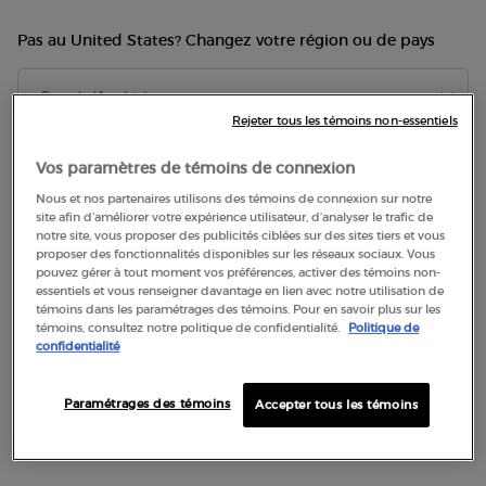
Pas au United States? Changez votre région ou de pays
CORRECTEUR ÉCLAT
Rejeter tous les témoins non-essentiels
LUMINOUS SILK
Obtenez plus de détails ou contactez-nous si vous avez
Vos paramètres de témoins de connexion
des questions sur l'expédition internationale.
Contactez-nous.
4.6
(2326)
Nous et nos partenaires utilisons des témoins de connexion sur notre
site afin d’améliorer votre expérience utilisateur, d’analyser le trafic de
Color:
2 LIGHT WARM, NEUTRAL
CHANGER DE RÉGION OU DE PAYS
notre site, vous proposer des publicités ciblées sur des sites tiers et vous
Sélectionner une couleur
Selected
1.5 - FAIR NEUTRAL color for C
Selected
2 LIGHT WARM, NEUTRAL co
Selected
3 LIGHT WARM, GOLDEN
Selected
3.75 LIGHT COOL
Selected
3.9 LIGHT 
Select
The pr
S
4
proposer des fonctionnalités disponibles sur les réseaux sociaux. Vous
pouvez gérer à tout moment vos préférences, activer des témoins non-
essentiels et vous renseigner davantage en lien avec notre utilisation de
58,00 $
témoins dans les paramétrages des témoins. Pour en savoir plus sur les
témoins, consultez notre politique de confidentialité.
Politique de
confidentialité
Paramétrages des témoins
Accepter tous les témoins
CORREC
AJOUTER AU PANIER