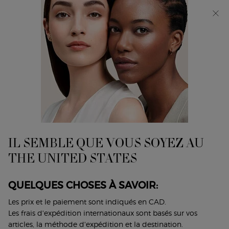
Découvrez Giorgio Armani I WILL Eau de Parfum, une
nouvelle vision de la masculinité. MAGASINEZ​
0
Mon
0 product in cart
Trouver
panier
un
Main content
magasin
FOND DE TEINT & ANTICERNES
Affiner
Sort:
Filters menu
Afficher 6 produits
IL SEMBLE QUE VOUS SOYEZ AU
THE UNITED STATES
4
NOUVELLES
TEINTES
QUELQUES CHOSES À SAVOIR:
Les prix et le paiement sont indiqués en CAD.
Les frais d'expédition internationaux sont basés sur vos
articles, la méthode d'expédition et la destination.