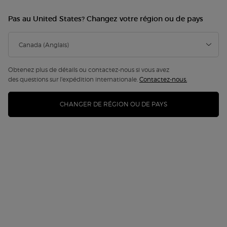
5.0
(5)
Écrire un avis
Poser une question
Pas au United States? Changez votre région ou de pays
essai virtuel
Obtenez plus de détails ou contactez-nous si vous avez
des questions sur l'expédition internationale.
Contactez-nous.
CHANGER DE RÉGION OU DE PAYS