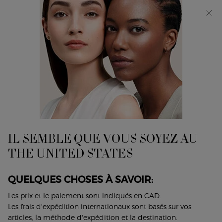
Découvrez Giorgio Armani I WILL Eau de Parfum, une
nouvelle vision de la masculinité. MAGASINEZ​
0
Mon
0 product in cart
Trouver
panier
un
Main content
...
Catégories
Lotions
magasin
ARMANI MEN TONER DAILY
ENERGIZING AND SOOTHING
TONER
IL SEMBLE QUE VOUS SOYEZ AU
RAFRAÎCHIT ET DYNAMISE LA PEAU
THE UNITED STATES
80,00 $
Rupture de stock
QUELQUES CHOSES À SAVOIR:
La collection Armani Men présente la quintessence
d’Armani dans l’univers des soins de la peau pour ...
Lire
Les prix et le paiement sont indiqués en CAD.
plus
Les frais d'expédition internationaux sont basés sur vos
articles, la méthode d'expédition et la destination.