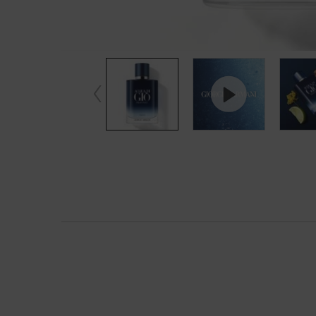
Default PDP Tabs with accordion on mobile
ACQUA DI GIÒ PROFONDO PARFUM capture l'attraction 
parfum encapsule l'expérience d'être immergé dans l
La fragrance captivante évoque une facette dense, 
richesse de l'essence d'immortelle, ces notes confè