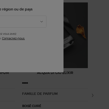
e région ou de pays
si vous avez
e.
Contactez-nous.
ARFUM
ACQUA DI GIÒ ELIXIR
ACQ
FAMILLE DE PARFUM​
FAMILLE
BOISÉ CUIRÉ​
BOISÉ