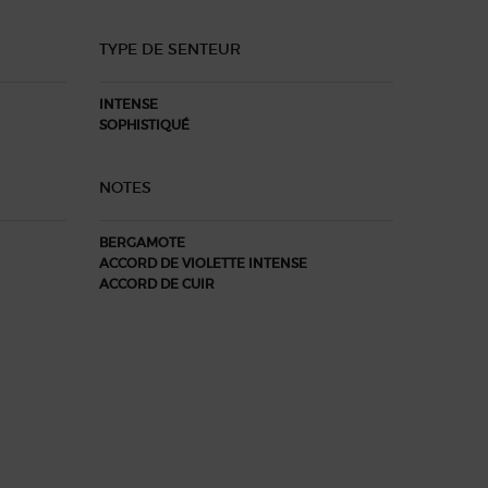
TYPE DE SENTEUR​
TYPE DE
INTENSE​
AROMAT
SOPHISTIQUÉ
NOTES
NOTES
BERGAMOTE​
NOTES M
ACCORD DE VIOLETTE INTENSE​
COEUR D
ACCORD DE CUIR​
PATCHOUL