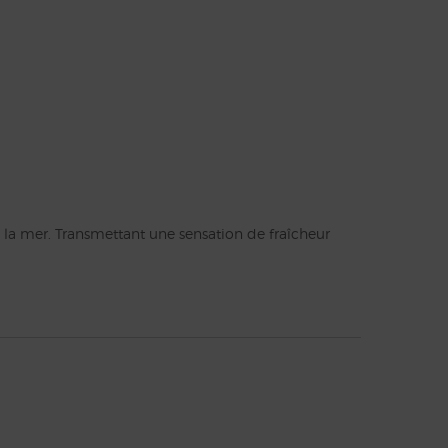
e translucide à la base.
a mer. Transmettant une sensation de fraîcheur