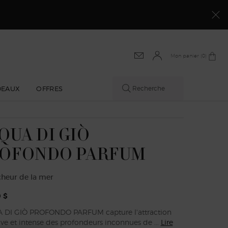
MAGASINEZ​
Mon panier
0 product in cart
0
DEAUX
OFFRES
Recherche
QUA DI GIÒ
OFONDO PARFUM
îcheur de la mer
 $
DI GIÒ PROFONDO PARFUM capture l'attraction
ve et intense des profondeurs inconnues de ...
Lire