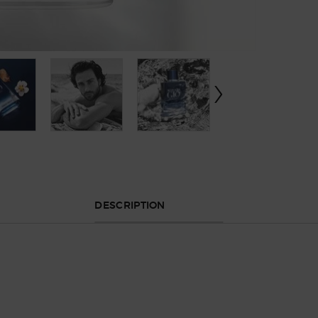
DESCRIPTION
addictive et intense des profondeurs inconnues de la mer. Tran
es mystères de l'océan.
résineuse et minérale d'ACQUA DI GIÒ. Composée autour de notes 
rent à ACQUA DI GIÒ PROFONDO PARFUM sa profondeur et son intensi