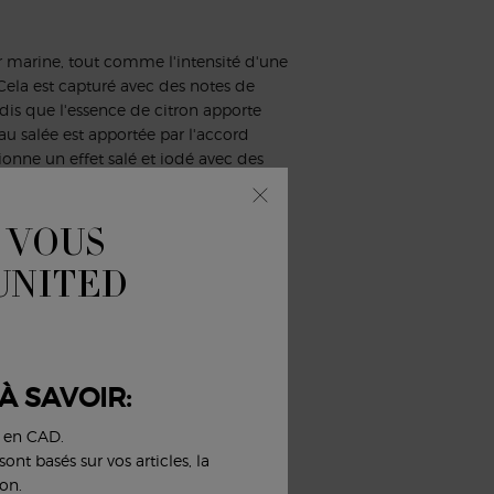
r marine, tout comme l'intensité d'une
ela est capturé avec des notes de
dis que l'essence de citron apporte
au salée est apportée par l'accord
nne un effet salé et iodé avec des
 VOUS
 UNITED
À SAVOIR:
s en CAD.
ont basés sur vos articles, la
on.