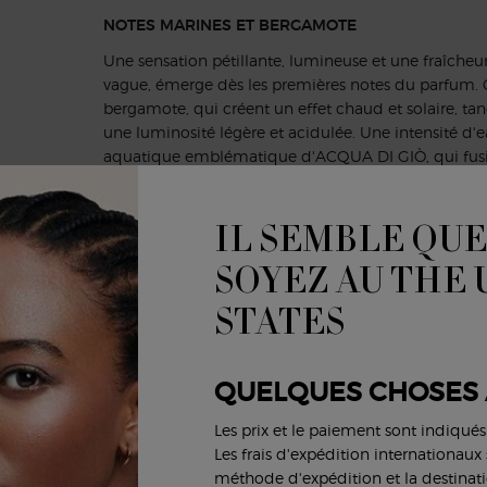
NOTES MARINES ET BERGAMOTE
Une sensation pétillante, lumineuse et une fraîcheu
vague, émerge dès les premières notes du parfum. C
bergamote, qui créent un effet chaud et solaire, tan
une luminosité légère et acidulée. Une intensité d'e
aquatique emblématique d'ACQUA DI GIÒ, qui fusio
facettes vertes.
IL SEMBLE QUE
SOYEZ AU THE
STATES
QUELQUES CHOSES 
Les prix et le paiement sont indiqué
ANCES ACQUA DI GIÒ
Les frais d'expédition internationaux s
méthode d'expédition et la destinati