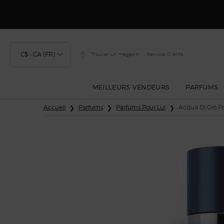
Découvrez Gior
C$ - CA (FR)
Trouver un magasin
Service Clients
MEILLEURS VENDEURS
PARFUMS
Main content
Accueil
Parfums
Parfums Pour Lui
Acqua Di Giò P