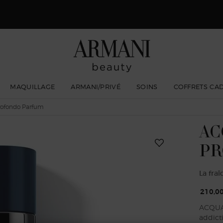
gio Armani I WILL Eau de Parfum, une nouvelle vision de la masculinité. 
MAQUILLAGE
ARMANI/PRIVÉ
SOINS
COFFRETS CA
rofondo Parfum
AC
PR
La fra
210,00
ACQUA 
addicti