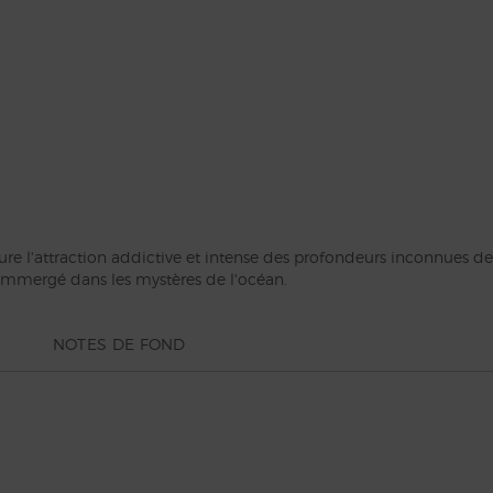
 nuance qui passe du bleu le plus foncé à son sommet au turquois
u élégant, avec un accent argenté à son col.
attraction addictive et intense des profondeurs inconnues de l
 immergé dans les mystères de l'océan.
NOTES DE FOND