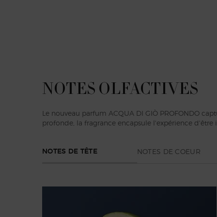
présenté dans un flacon d'un bleu profond, avec une
Le flacon est conçu avec un capuchon métallique ble
NOTES OLFACTIVES
Le nouveau parfum ACQUA DI GIÒ PROFONDO capture l'
profonde, la fragrance encapsule l'expérience d'être
NOTES DE COEUR
NOTES DE TÊTE