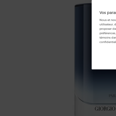
Vos para
Nous et nos 
utilisateur, 
proposer de
préférences,
témoins dans
confidential