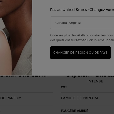
Pas au United States? Changez votr
Obtenez plus de détails ou contactez-nous 
des questions sur l'expédition international
CHANGER DE RÉGION OU DE PAYS
A DI GIÒ EAU DE TOILETTE
ACQUA DI GIÒ EAU DE P
INTENSE​
 DE PARFUM​
FAMILLE DE PARFUM​
​
FOUGÈRE AMBRÉ