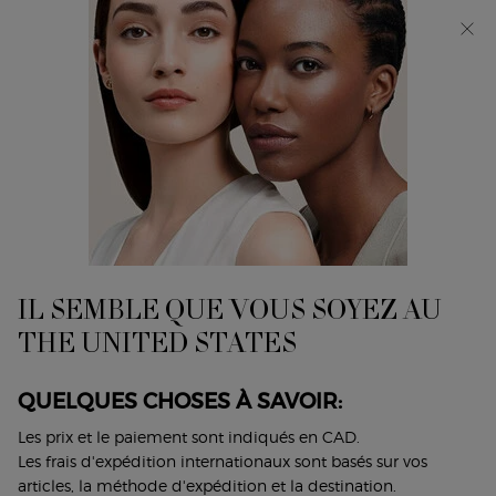
Découvrez Giorgio Armani I WILL Eau de Parfum, une
nouvelle vision de la masculinité. MAGASINEZ​
0
Mon
0 product in cart
Trouver
panier
un
Main content
...
Parfums
Parfums Pour Elle
magasin
SÌ EAU DE PARFUM
UN PARFUM DÉLECTABLE ET ÉPANOUI POUR LA FEMME
DÉCONTRACTÉE
IL SEMBLE QUE VOUS SOYEZ AU
210,00 $
THE UNITED STATES
Laissez-vous envoûter par Sì Eau de Parfum, l'iconique
fragrance chyprée, d&eacu ...
Lire plus
QUELQUES CHOSES À SAVOIR:
4.7
(647)
Les prix et le paiement sont indiqués en CAD.
Écrire un avis
Poser une question
Les frais d'expédition internationaux sont basés sur vos
articles, la méthode d'expédition et la destination.