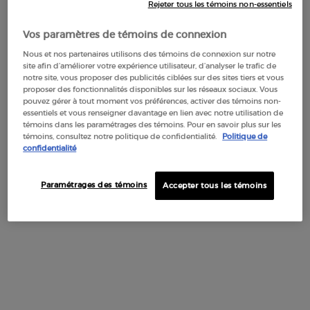
Rejeter tous les témoins non-essentiels
infinies possibilités de la vie.
Vos paramètres de témoins de connexion
Une fragrance élégante et intemporelle, où se mêlent la
gourmandise juteuse et addictive du cassis, la fraîcheur
Nous et nos partenaires utilisons des témoins de connexion sur notre
délicate de la rose de Mai, un accord aérien de freesia et la
site afin d’améliorer votre expérience utilisateur, d’analyser le trafic de
notre site, vous proposer des publicités ciblées sur des sites tiers et vous
profondeur boisée et moussue du patchouli, sublimés par
proposer des fonctionnalités disponibles sur les réseaux sociaux. Vous
des notes musquées seconde peau.
pouvez gérer à tout moment vos préférences, activer des témoins non-
essentiels et vous renseigner davantage en lien avec notre utilisation de
Un flacon précieux, tel un bijou, orné d'un majestueux logo
témoins dans les paramétrages des témoins. Pour en savoir plus sur les
témoins, consultez notre politique de confidentialité.
Politique de
Sì doré embossé dans le verre. Un symbole puissant de
confidentialité
féminité.
Conçu pour durer, rechargeable et recyclable, ce flacon
Paramétrages des témoins
Accepter tous les témoins
captivant est un véritable objet de désir.
NOTES OLFACTIVES
L'exquis cœur fruité-poudré et rosé de ce parfum témoigne
d'un savoir-faire artisanal d'exception. Les roses de Grasse, en