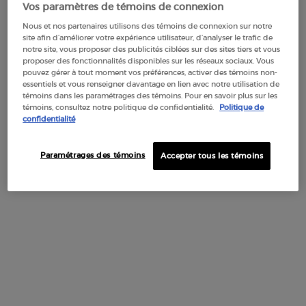
mélange intense et vivifiant. Au cœur du parfum, un
Vos paramètres de témoins de connexion
bouquet floral blanc dévoile un cœur crémeux d'absolu de
tubéreuse. Un mélange de bois blancs et de cèdre chaud
Nous et nos partenaires utilisons des témoins de connexion sur notre
souligne l'infusion réconfortante de vanille Bourbon en fond,
site afin d’améliorer votre expérience utilisateur, d’analyser le trafic de
ainsi que le délicat effet seconde peau des muscs blancs.
notre site, vous proposer des publicités ciblées sur des sites tiers et vous
proposer des fonctionnalités disponibles sur les réseaux sociaux. Vous
I AM WHAT I LIVE.
pouvez gérer à tout moment vos préférences, activer des témoins non-
essentiels et vous renseigner davantage en lien avec notre utilisation de
témoins dans les paramétrages des témoins. Pour en savoir plus sur les
témoins, consultez notre politique de confidentialité.
Politique de
NOTES OLFACTIVES
confidentialité
Une facette florale et fruitée, jeune et sensuelle de la
Paramétrages des témoins
Accepter tous les témoins
signature de My Way, née de la rencontre d'ingrédients
sélectionnés durablement dans le monde entier. Un
saisissant contraste entre les notes solaires éclatantes de la
tubéreuse et la poire juteuse, le tout rehaussé d'un sillage
boisé sensuel.
NOTES DE CŒUR
NOTES DE FOND
NOTES DE TÊTE