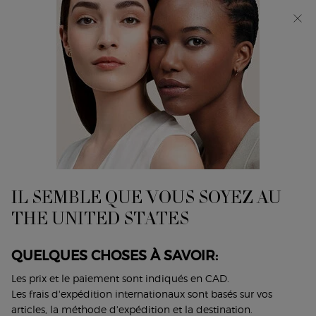
Découvrez Giorgio Armani I WILL Eau de Parfum, une
nouvelle vision de la masculinité. MAGASINEZ​
0
Mon
0 product in cart
Trouver
panier
un
Main content
...
Parfums
Parfums Pour Elle
magasin
MY WAY NECTAR EAU DE PARFUM
La nouvelle déclaration florale et fruitée addictive.
210,00 $
IL SEMBLE QUE VOUS SOYEZ AU
My Way Eau de Parfum Nectar vous invite à un voyage
THE UNITED STATES
sensoriel, capturant une vision libérée de la fé ...
Lire plus
QUELQUES CHOSES À SAVOIR:
4.6
(968)
Les prix et le paiement sont indiqués en CAD.
Écrire un avis
Poser une question
Les frais d'expédition internationaux sont basés sur vos
articles, la méthode d'expédition et la destination.