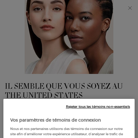
Découvrez Giorgio Armani I WILL Eau de Parfum, une
nouvelle vision de la masculinité. MAGASINEZ​
0
Mon
0 product in cart
Trouver
panier
un
Main content
magasin
ANTI-CERNES
Affiner
Sort:
Filters menu
Afficher 1 produits
IL SEMBLE QUE VOUS SOYEZ AU
THE UNITED STATES
4
NOUVELLES
Rejeter tous les témoins non-essentiels
TEINTES
QUELQUES CHOSES À SAVOIR:
Vos paramètres de témoins de connexion
Les prix et le paiement sont indiqués en CAD.
Les frais d'expédition internationaux sont basés sur vos
Nous et nos partenaires utilisons des témoins de connexion sur notre
site afin d’améliorer votre expérience utilisateur, d’analyser le trafic de
articles, la méthode d'expédition et la destination.