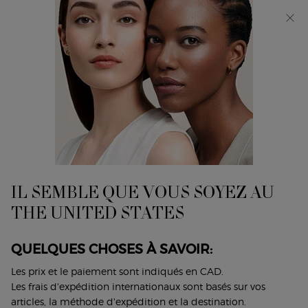
Découvrez Giorgio Armani I WILL Eau de Parfum, une
nouvelle vision de la masculinité. MAGASINEZ​
0
Mon
0 product in cart
Trouver
panier
un
Main content
...
Armani/Privé
Les Bougies
magasin
BOUGIE PARFUMÉE
ARMANI/PRIVÉ VERT
MALACHITE
IL SEMBLE QUE VOUS SOYEZ AU
Un parfum floral blanc crée un moment d'indulgence
THE UNITED STATES
riche et envoûtant
105,00 $
QUELQUES CHOSES À SAVOIR:
La nouvelle collection de BOUGIES ARMANI/PRIVÉ apporte
Les prix et le paiement sont indiqués en CAD.
inspiration et évasion à chaque instant. Avec ...
Lire plus
Les frais d'expédition internationaux sont basés sur vos
articles, la méthode d'expédition et la destination.
(0)
Écrire un avis
Poser une question