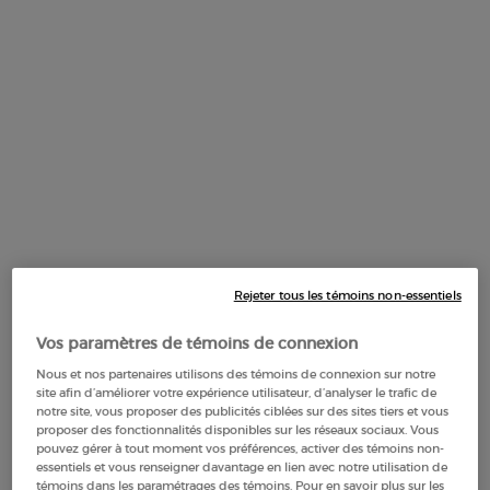
DESCRIPTION
Découvrez le nouveau ACQUA DI GIOIA EAU DE PARFUM
INTENSE, une intensité pétillante mêlant des notes
d'agrumes vibrantes et des fruits rouges succulents,
capturant l'ambiance éternelle d'un été italien. Une invitation
enchanteresse à vous plonger dans la lumière infinie et les
mers turquoise de la Méditerranée, avec un parfum
incarnant l'essence distinctive de cette région captivante.
Un trio d'agrumes italiens lumineux et pétillants ouvre la
fragrance, qui s'entrelace avec un accord de fruits rouges
juteux, tandis qu'un bouquet de délicats pétales de rose
Rejeter tous les témoins non-essentiels
Damascena et de jasmin grandiflorum aquatique s'épanouit
au cœur de la fragrance. À sa base, un fond boisé musqué
Vos paramètres de témoins de connexion
propre rappelle la chaleur infinie d'une journée d'été
Nous et nos partenaires utilisons des témoins de connexion sur notre
méditerranéenne.
site afin d’améliorer votre expérience utilisateur, d’analyser le trafic de
notre site, vous proposer des publicités ciblées sur des sites tiers et vous
Un nouveau flacon séduisant et contrasté, conçu dans la
proposer des fonctionnalités disponibles sur les réseaux sociaux. Vous
pouvez gérer à tout moment vos préférences, activer des témoins non-
forme arrondie emblématique d'ACQUA DI GIOIA, avec sa
essentiels et vous renseigner davantage en lien avec notre utilisation de
forme organique désormais habillée de tons gradués de vert,
témoins dans les paramétrages des témoins. Pour en savoir plus sur les