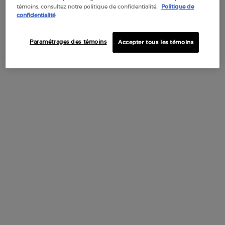
évoluant d'un vert menthe translucide en haut du flacon à
témoins, consultez notre politique de confidentialité.
Politique de
confidentialité
une intensité turquoise plus profonde et lumineuse à la base.
Paramétrages des témoins
Accepter tous les témoins
NOTES OLFACTIVES
Avec ACQUA DI GIOIA EAU DE PARFUM INTENSE,
embarquez pour une journée estivale joyeuse qui dure
éternellement.
NOTES DE COEUR
NOTES DE FOND
NOTES DE TÊTE