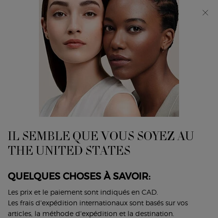
Découvrez Giorgio Armani I WILL Eau de Parfum, une
nouvelle vision de la masculinité. MAGASINEZ​
0
Mon
0 product in cart
Trouver
panier
un
Main content
...
Parfums
Parfums Pour Elle
magasin
ACQUA DI GIOIA EAU DE PARFUM
INTENSE
Une fragrance fruitée aux agrumes, illuminée par un doux
IL SEMBLE QUE VOUS SOYEZ AU
duo floral de jasmin et de rose.
THE UNITED STATES
150,00 $
Découvrez le nouveau ACQUA DI GIOIA EAU DE PARFUM
QUELQUES CHOSES À SAVOIR:
INTENSE, une intensité pétill ...
Lire plus
Les prix et le paiement sont indiqués en CAD.
Les frais d'expédition internationaux sont basés sur vos
4.6
(244)
articles, la méthode d'expédition et la destination.
Écrire un avis
Poser une question