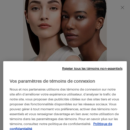
Découvrez Giorgio Armani I WILL Eau de Parfum, une
nouvelle vision de la masculinité. MAGASINEZ​
0
Mon
0 product in cart
Trouver
panier
un
Main content
NOUS SOMMES DÉSOLÉS, IL N’Y A AUCUN RÉSULTAT POUR
magasin
VOTRE RECHERCHE. VEUILLEZ ESSAYER UN AUTRE TERME.
Rejeter tous les témoins non-essentiels
IL SEMBLE QUE VOUS SOYEZ AU
Vos paramètres de témoins de connexion
THE UNITED STATES
Nous et nos partenaires utilisons des témoins de connexion sur notre
OFFRES
site afin d’améliorer votre expérience utilisateur, d’analyser le trafic de
EXCLUSIVES
notre site, vous proposer des publicités ciblées sur des sites tiers et vous
QUELQUES CHOSES À SAVOIR:
proposer des fonctionnalités disponibles sur les réseaux sociaux. Vous
pouvez gérer à tout moment vos préférences, activer des témoins non-
LIVRAISON OFFERTE
Les prix et le paiement sont indiqués en CAD.
essentiels et vous renseigner davantage en lien avec notre utilisation de
À PARTIR DE $60
témoins dans les paramétrages des témoins. Pour en savoir plus sur les
Les frais d'expédition internationaux sont basés sur vos
témoins, consultez notre politique de confidentialité.
Politique de
articles, la méthode d'expédition et la destination.
confidentialité