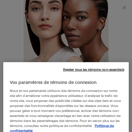
Découvrez Giorgio Armani I WILL Eau de Parfum, une
nouvelle vision de la masculinité. MAGASINEZ​
0
Mon
0 product in cart
Trouver
panier
un
Main content
NOUS SOMMES DÉSOLÉS, IL N’Y A AUCUN RÉSULTAT POUR
magasin
VOTRE RECHERCHE. VEUILLEZ ESSAYER UN AUTRE TERME.
Rejeter tous les témoins non-essentiels
IL SEMBLE QUE VOUS SOYEZ AU
Vos paramètres de témoins de connexion
THE UNITED STATES
Nous et nos partenaires utilisons des témoins de connexion sur notre
OFFRES
site afin d’améliorer votre expérience utilisateur, d’analyser le trafic de
EXCLUSIVES
notre site, vous proposer des publicités ciblées sur des sites tiers et vous
QUELQUES CHOSES À SAVOIR:
proposer des fonctionnalités disponibles sur les réseaux sociaux. Vous
pouvez gérer à tout moment vos préférences, activer des témoins non-
LIVRAISON OFFERTE
Les prix et le paiement sont indiqués en CAD.
essentiels et vous renseigner davantage en lien avec notre utilisation de
À PARTIR DE $60
témoins dans les paramétrages des témoins. Pour en savoir plus sur les
Les frais d'expédition internationaux sont basés sur vos
témoins, consultez notre politique de confidentialité.
Politique de
articles, la méthode d'expédition et la destination.
confidentialité