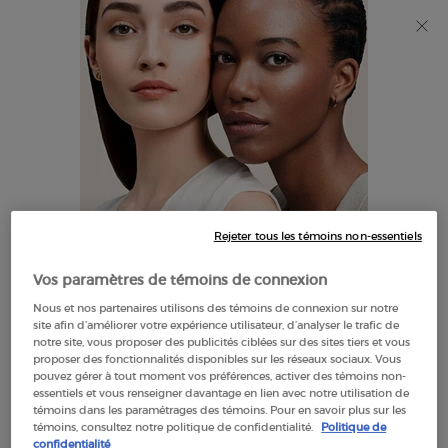
Découvrez Giorgio Armani I WILL Eau de Parfum, une
nouvelle vision de la masculinité. MAGASINEZ​
0
Mon
0 product in cart
Trouver
panier
un
Main content
NOUS SOMMES DÉSOLÉS, IL N’Y A AUCUN RÉSULTAT POUR
magasin
VOTRE RECHERCHE. VEUILLEZ ESSAYER UN AUTRE TERME.
Rejeter tous les témoins non-essentiels
IL SEMBLE QUE VOUS SOYEZ AU
Vos paramètres de témoins de connexion
THE UNITED STATES
Nous et nos partenaires utilisons des témoins de connexion sur notre
OFFRES
site afin d’améliorer votre expérience utilisateur, d’analyser le trafic de
EXCLUSIVES
notre site, vous proposer des publicités ciblées sur des sites tiers et vous
QUELQUES CHOSES À SAVOIR:
proposer des fonctionnalités disponibles sur les réseaux sociaux. Vous
pouvez gérer à tout moment vos préférences, activer des témoins non-
LIVRAISON OFFERTE
Les prix et le paiement sont indiqués en CAD.
essentiels et vous renseigner davantage en lien avec notre utilisation de
À PARTIR DE $60
témoins dans les paramétrages des témoins. Pour en savoir plus sur les
Les frais d'expédition internationaux sont basés sur vos
témoins, consultez notre politique de confidentialité.
Politique de
articles, la méthode d'expédition et la destination.
confidentialité