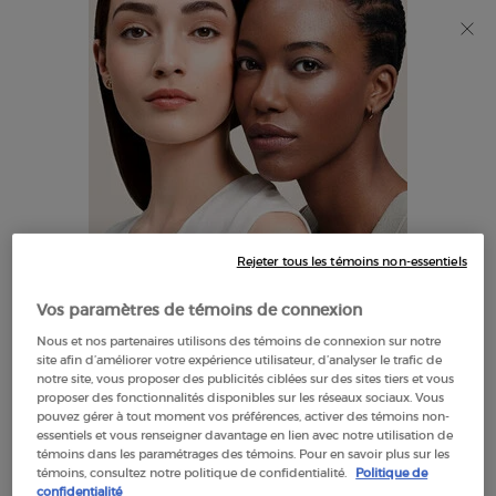
Découvrez Giorgio Armani I WILL Eau de Parfum, une
nouvelle vision de la masculinité. MAGASINEZ​
0
Mon
0 product in cart
Trouver
panier
un
Main content
NOUS SOMMES DÉSOLÉS, IL N’Y A AUCUN RÉSULTAT POUR
magasin
VOTRE RECHERCHE. VEUILLEZ ESSAYER UN AUTRE TERME.
Rejeter tous les témoins non-essentiels
IL SEMBLE QUE VOUS SOYEZ AU
Vos paramètres de témoins de connexion
THE UNITED STATES
Nous et nos partenaires utilisons des témoins de connexion sur notre
OFFRES
site afin d’améliorer votre expérience utilisateur, d’analyser le trafic de
EXCLUSIVES
notre site, vous proposer des publicités ciblées sur des sites tiers et vous
QUELQUES CHOSES À SAVOIR:
proposer des fonctionnalités disponibles sur les réseaux sociaux. Vous
pouvez gérer à tout moment vos préférences, activer des témoins non-
LIVRAISON OFFERTE
Les prix et le paiement sont indiqués en CAD.
essentiels et vous renseigner davantage en lien avec notre utilisation de
À PARTIR DE $60
témoins dans les paramétrages des témoins. Pour en savoir plus sur les
Les frais d'expédition internationaux sont basés sur vos
témoins, consultez notre politique de confidentialité.
Politique de
articles, la méthode d'expédition et la destination.
confidentialité