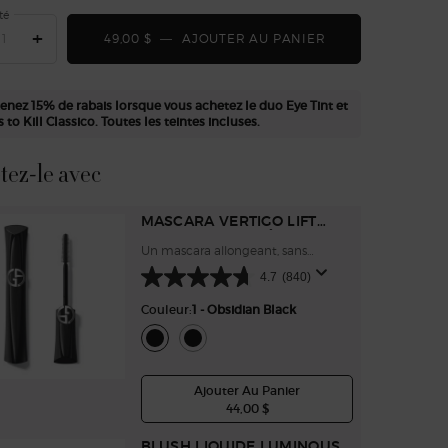
té
+
49,00 $
―
AJOUTER AU PANIER
EYE TINT OMBRE
enez 15% de rabais lorsque vous achetez le duo Eye Tint et
 to Kill Classico. Toutes les teintes incluses.
tez-le avec
MASCARA VERTIGO LIFT
LONGUEUR EXTRÊME
Un mascara allongeant, sans
grumeaux
4.7
(840)
Couleur:
1 - Obsidian Black
Sélectionner une couleur
Selected
1 - Obsidian Black color for Mascara Vertigo Lift Lo
Selected
Travel size (4ml) color for Mascara Vertigo L
Ajouter Au Panier
44,00 $
MASCARA VERTIGO LIFT LONGU
BLUSH LIQUIDE LUMINOUS