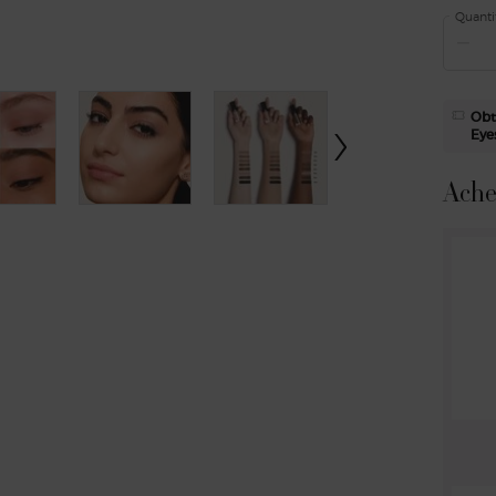
Quanti
−
Obt
Eyes
Ache