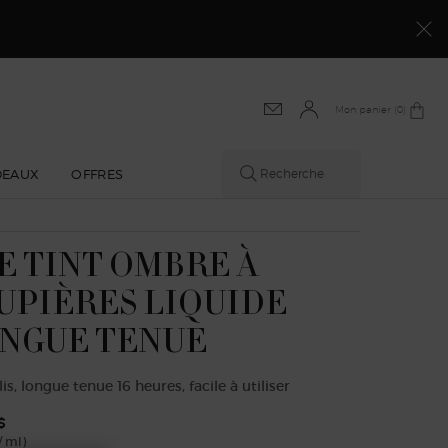
MAGASINEZ​
Mon panier
0 product in cart
0
DEAUX
OFFRES
Recherche
E TINT OMBRE À
UPIÈRES LIQUIDE
NGUE TENUE
is, longue tenue 16 heures, facile à utiliser
$
/ ml)