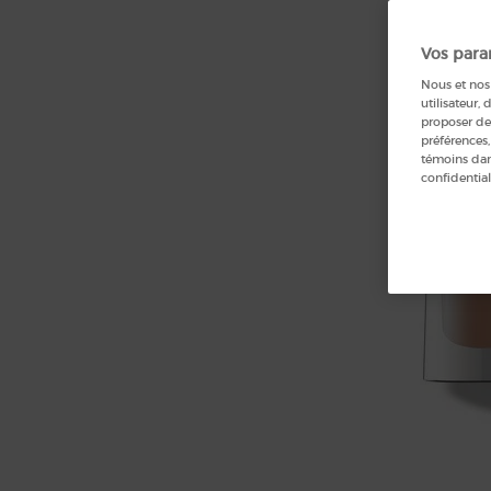
Vos para
Nous et nos 
utilisateur, 
proposer de
préférences,
témoins dans
confidential