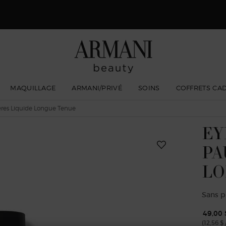
gio Armani I WILL Eau de Parfum, une nouvelle vision de la masculinité. 
MAQUILLAGE
ARMANI/PRIVÉ
SOINS
COFFRETS CA
res Liquide Longue Tenue
EY
PA
LO
Sans pl
49,00 
(12,56 $ 