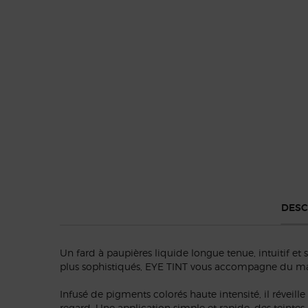
Default PDP Tabs with accordion on mobile
DESC
Un fard à paupières liquide longue tenue, intuitif et sa
plus sophistiqués, EYE TINT vous accompagne du mat
Infusé de pigments colorés haute intensité, il réveill
regard. Une application simple et rapide, des teintes