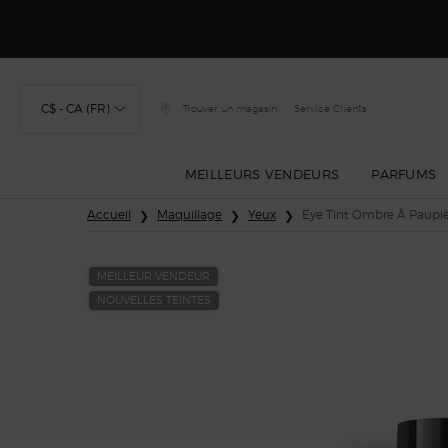
Découvrez Gior
C$ - CA (FR)
Trouver un magasin
Service Clients
MEILLEURS VENDEURS
PARFUMS
Main content
Accueil
Maquillage
Yeux
Eye Tint Ombre À Paupiè
MEILLEUR VENDEUR
NOUVELLES TEINTES