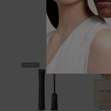
VOUS AI
You May Also Like
NOUVEAU
NOUVEAU