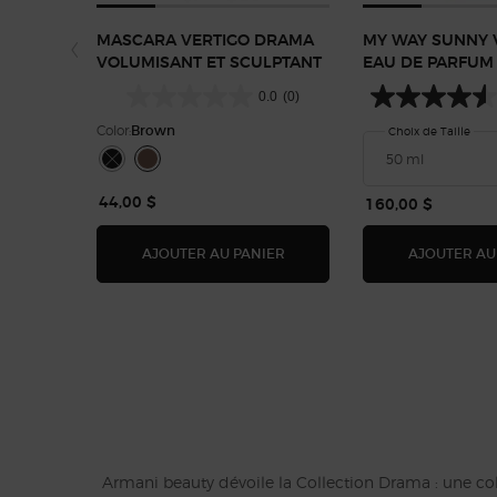
MASCARA VERTIGO DRAMA
MY WAY SUNNY 
VOLUMISANT ET SCULPTANT
EAU DE PARFUM
0.0
(0)
Color:
Brown
Choix de Taille
Sélectionner une couleur
Selected
The product variation is out of stock, Black color for 
Selected
Brown color for MASCARA VERTIGO DRAMA VOLUMISA
44,00 $
160,00 $
MASCARA VERTIGO DRAMA VO
AJOUTER AU PANIER
AJOUTER AU
Armani beauty dévoile la Collection Drama : une coll