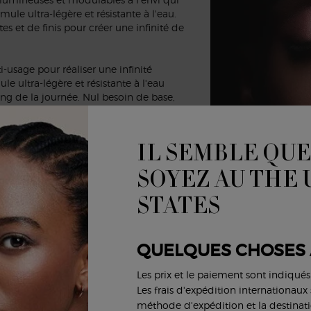
mule ultra-légère et résistante à l'eau.
es et de finis pour créer une infinité de
-usage pour réaliser une infinité
le ultra-légère et résistante à l'eau
long de la journée. Nul besoin de base,
IL SEMBLE QUE
SOYEZ AU THE
STATES
QUELQUES CHOSES 
Les prix et le paiement sont indiqué
Les frais d'expédition internationaux s
CONÇU PAR LES PRO
méthode d'expédition et la destinati