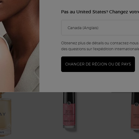
Exprimez votre vraie 
professionnels - que
Pas au United States? Changez votr
ou experte.
Obtenez plus de détails ou contactez-nous 
des questions sur l'expédition international
MEREZ AUSSI
RÉCEMMEN
CHANGER DE RÉGION OU DE PAYS
NOUVEAU
4
NOUVELLES
TEINTES