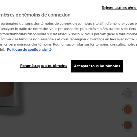
Un fard
Rejeter tous les témo
effort :
mètres de témoins de connexion
partenaires utilisons des témoins de connexion sur notre site afin d’améliorer votre 
d’analyser le trafic de notre site, vous proposer des publicités ciblées sur des sites tiers
s fonctionnalités disponibles sur les réseaux sociaux. Vous pouvez gérer à tout mome
Écrire u
 activer des témoins non-essentiels et vous renseigner davantage en lien avec notre ut
 les paramétrages des témoins. Pour en savoir plus sur les témoins, consultez notre 
ité.
Politique de confidentialité
Choi
Select a
Paramétrages des témoins
Accepter tous les témoins
All
Select
The pro
Select
26S Cop
Select
25M San