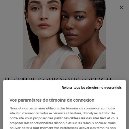
Découvrez Giorgio Armani I WILL Eau de Parfum, une
nouvelle vision de la masculinité. MAGASINEZ​
0
Mon
0 product in cart
Trouver
panier
un
Main content
magasin
IL SEMBLE QUE VOUS SOYEZ AU
THE UNITED STATES
Rejeter tous les témoins non-essentiels
Vos paramètres de témoins de connexion
QUELQUES CHOSES À SAVOIR:
Nous et nos partenaires utilisons des témoins de connexion sur notre
MAQUILLAGE VISAGE
site afin d’améliorer votre expérience utilisateur, d’analyser le trafic de
Les prix et le paiement sont indiqués en CAD.
notre site, vous proposer des publicités ciblées sur des sites tiers et vous
Les frais d'expédition internationaux sont basés sur vos
proposer des fonctionnalités disponibles sur les réseaux sociaux. Vous
articles, la méthode d'expédition et la destination.
pouvez gérer à tout moment vos préférences, activer des témoins non-