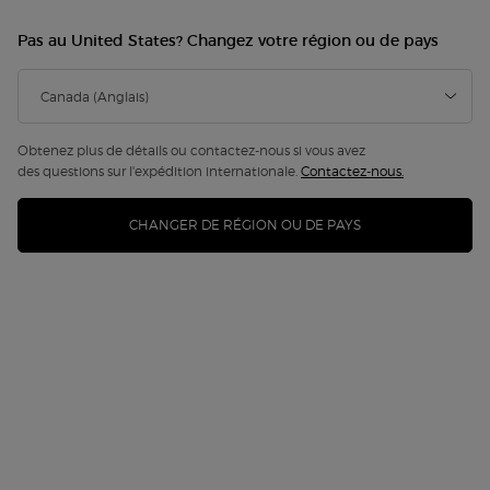
Pas au United States? Changez votre région ou de pays
Obtenez plus de détails ou contactez-nous si vous avez
des questions sur l'expédition internationale.
Contactez-nous.
CHANGER DE RÉGION OU DE PAYS
LIP MAESTRO MEDITERRANEA
Discontinued
Cet été, Lip Maestro rend hommage à la beauté de la
Méditerranée au travers d'une nouvelle collectio ...
Lire plus
4.5
(2670)