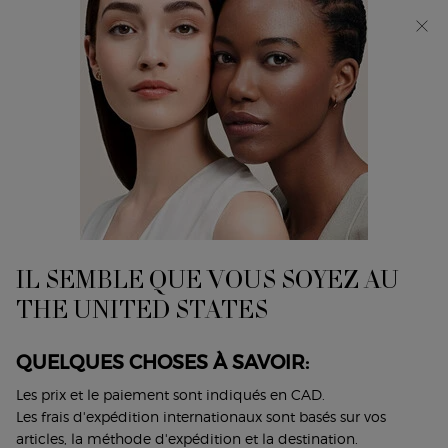
0
Mon
0 product in cart
Trouver
panier
un
Main content
Accueil
Lip Maestro Mediterranea
magasin
discontinued
IL SEMBLE QUE VOUS SOYEZ AU
THE UNITED STATES
QUELQUES CHOSES À SAVOIR:
Les prix et le paiement sont indiqués en CAD.
Les frais d'expédition internationaux sont basés sur vos
articles, la méthode d'expédition et la destination.