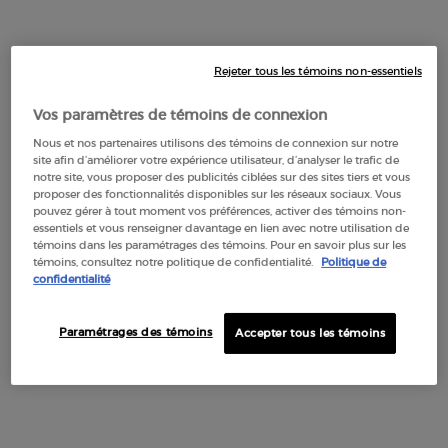
Méditerranée.
Toutes les teintes sont enrichies de pigments ultra-raffinés
qui capturent la lumière pour insuffler à Lip Maestro un fini
glamour : un effet velouté et satiné unique pour
Rejeter tous les témoins non-essentiels
complémenter toutes les carnations cet été.
Vos paramètres de témoins de connexion
À l'image du soleil scintillant à la surface de la mer. Cet été,
adoptez un style hâlé méditerranéen.
Nous et nos partenaires utilisons des témoins de connexion sur notre
site afin d’améliorer votre expérience utilisateur, d’analyser le trafic de
notre site, vous proposer des publicités ciblées sur des sites tiers et vous
INGRÉDIENTS
proposer des fonctionnalités disponibles sur les réseaux sociaux. Vous
pouvez gérer à tout moment vos préférences, activer des témoins non-
essentiels et vous renseigner davantage en lien avec notre utilisation de
témoins dans les paramétrages des témoins. Pour en savoir plus sur les
Custom Block #1
témoins, consultez notre politique de confidentialité.
Politique de
confidentialité
Custom Block #2
COMPARE WITH OTHER ARMANI PRODUCTS
COMPARE WITH OTHER ARMANI
Paramétrages des témoins
PRODUCTS
Accepter tous les témoins
LIP POWER
Lip Maestro
LIP MAESTRO SATIN