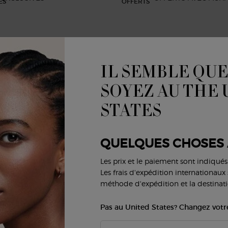
IL SEMBLE QUE
R
SERVICES BEAUTÉ
SERVICE CLIENTS
SOYEZ AU THE
(*
Virtual Try-On
Livraison et retour
STATES
FAQs
Statut de la commande
V
Vie privée & Sécurité
Carrières
QUELQUES CHOSES 
Contactez-nous
V
Les prix et le paiement sont indiqué
Les frais d'expédition internationaux s
méthode d'expédition et la destinati
Pas au United States? Changez votr