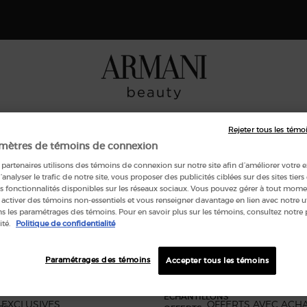
gio Armani I WILL Eau de Parfum, une nouvelle vision de la masculinité. 
MAQUILLAGE
ARMANI/PRIVÉ
SOINS
COFFRETS CA
Rejeter tous les témo
mètres de témoins de connexion
partenaires utilisons des témoins de connexion sur notre site afin d’améliorer votre 
’Y A AUCUN RÉSULTAT POUR VOTRE 
d’analyser le trafic de notre site, vous proposer des publicités ciblées sur des sites tiers
s fonctionnalités disponibles sur les réseaux sociaux. Vous pouvez gérer à tout mome
 activer des témoins non-essentiels et vous renseigner davantage en lien avec notre ut
 les paramétrages des témoins. Pour en savoir plus sur les témoins, consultez notre 
ité.
Politique de confidentialité
Paramétrages des témoins
Accepter tous les témoins
OFFRES
ÉCHANTILLONS
EXCLUSIVES
OFFERTS AVEC ACH