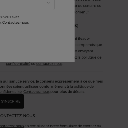
Je comprends que je peux me désabonner de certains ou
*
tous ces messages électroniques à tout moment.
si vous avez
e.
Contactez-nous.
Oui, je m'inscris aux
messages textes (SMS)
Je consens expressément à ce que Armani Beauty
Canada m’envoie des messages textes. Je comprends que
je peux me désabonner à tout moment en envoyant
ARRET. Pour plus d'informations, consultez la
politique de
confidentialité
ou
contactez-nous
.
n utilisant ce service, je consens expressément à ce que mes
onnées soient utilisées conformément à la
politique de
onfidentialité
.
Contactez nous
pour plus de détails.
S'INSCRIRE
CONTACTEZ-NOUS
ontactez-nous
en remplissant notre formulaire de contact ou