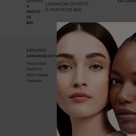
LIVRAISON OFFERTE
À PARTIR DE $60
Footer navigation
EXPLOREZ
NOS ENGAGEMENTS
ARMANIBEAUTY.CA
Une vision pour l'avenir
Maquillage
Au coeur de nos produits
Parfums
Soins Visage
Cadeaux