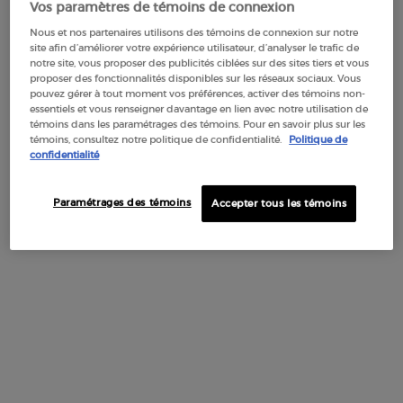
Vos paramètres de témoins de connexion
Pas au United States? Changez votre région ou de pays
Nous et nos partenaires utilisons des témoins de connexion sur notre
site afin d’améliorer votre expérience utilisateur, d’analyser le trafic de
notre site, vous proposer des publicités ciblées sur des sites tiers et vous
proposer des fonctionnalités disponibles sur les réseaux sociaux. Vous
EMPORIO ARMANI POWER
pouvez gérer à tout moment vos préférences, activer des témoins non-
OF YOU EAU DE PARFUM
essentiels et vous renseigner davantage en lien avec notre utilisation de
Obtenez plus de détails ou contactez-nous si vous avez
témoins dans les paramétrages des témoins. Pour en savoir plus sur les
témoins, consultez notre politique de confidentialité.
Politique de
des questions sur l'expédition internationale.
Contactez-nous.
4.6
(1997)
confidentialité
Choix de Taille
CHANGER DE RÉGION OU DE PAYS
Paramétrages des témoins
Accepter tous les témoins
187,00 $
EMPORI
AJOUTER AU PANIER