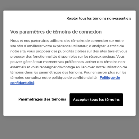
La fragrance chyprée moderne, raffinée et sensuelle.
Ce coffret est composé de :
Rejeter tous les témoins non-essentiels
SÌ EAU DE PARFUM 50ml,
Vos paramètres de témoins de connexion
SÌ EAU DE PARFUM Gel Douche 50ml,
Nous et nos partenaires utilisons des témoins de connexion sur notre
SÌ EAU DE PARFUM Lait Corps 50ml.
site afin d’améliorer votre expérience utilisateur, d’analyser le trafic de
notre site, vous proposer des publicités ciblées sur des sites tiers et vous
En cette saison des Fêtes, le Coffret Cadeau Armani se pare
proposer des fonctionnalités disponibles sur les réseaux sociaux. Vous
pouvez gérer à tout moment vos préférences, activer des témoins non-
d'étincelles, dévoilant un dégradé éclatant de rouge et
essentiels et vous renseigner davantage en lien avec notre utilisation de
d'argent. Ouvrez votre Coffret Cadeau de Noël et succombez
témoins dans les paramétrages des témoins. Pour en savoir plus sur les
aux icônes inimitable d'Armani.
témoins, consultez notre politique de confidentialité.
Politique de
confidentialité
Un esprit captivant souligne le design intemporel et raffiné
du flacon Sì. Structurée mais simple, sa base, ni vraiment
Paramétrages des témoins
Accepter tous les témoins
carrée ni vraiment ronde, attire élégamment le regard vers
ses courbes effilées et son capuchon, inspiré de nombreuses
sources. La couleur du capuchon, un noir profond, et sa
finition raffinée rappellent la Bakélite ; sa forme est non
conventionnelle et pure, semblable à une création de haute
couture.