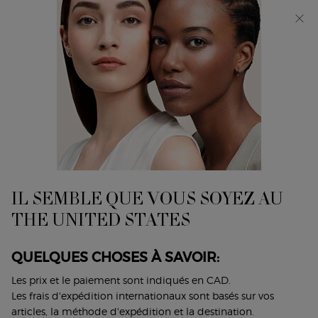
Découvrez Giorgio Armani I WILL Eau de Parfum, une
nouvelle vision de la masculinité. MAGASINEZ​
0
Mon
0 product in cart
Trouver
panier
un
Main content
...
Coffrets Cadeaux
COFFRETS POUR ELLE
magasin
COFFRET SÌ EAU DE PARFUM
La fragrance chyprée moderne, raffinée et sensuelle.
165,00 $
IL SEMBLE QUE VOUS SOYEZ AU
La fragrance chyprée moderne, raffinée et sensuelle. Ce
THE UNITED STATES
coffret est composé ...
Lire plus
QUELQUES CHOSES À SAVOIR:
4.7
(253)
Les prix et le paiement sont indiqués en CAD.
Écrire un avis
Poser une question
Les frais d'expédition internationaux sont basés sur vos
articles, la méthode d'expédition et la destination.