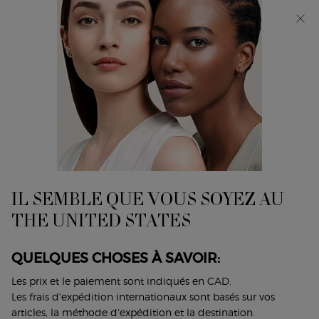
Découvrez Giorgio Armani I WILL Eau de Parfum, une
nouvelle vision de la masculinité. MAGASINEZ​
0
Mon
0 product in cart
Trouver
panier
un
Main content
Accueil
Coffrets Cadeaux
magasin
COFFRET DÉCOUVERTE
ARMANI/PRIVÉ LES EAUX
Le moyen parfait de découvrir les parfums
IL SEMBLE QUE VOUS SOYEZ AU
emblématiques d’ARMANI/PRIVÉ Les Eaux.
THE UNITED STATES
185,00 $
Le moyen parfait de découvrir le ...
Lire plus
QUELQUES CHOSES À SAVOIR:
Les prix et le paiement sont indiqués en CAD.
4.7
(7)
Écrire un avis
Poser une question
Les frais d'expédition internationaux sont basés sur vos
articles, la méthode d'expédition et la destination.