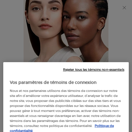
Découvrez Giorgio Armani I WILL Eau de Parfum, une
nouvelle vision de la masculinité. MAGASINEZ​
0
Mon
0 product in cart
Trouver
panier
un
Main content
NOUS SOMMES DÉSOLÉS, IL N’Y A AUCUN RÉSULTAT POUR
magasin
VOTRE RECHERCHE. VEUILLEZ ESSAYER UN AUTRE TERME.
Rejeter tous les témoins non-essentiels
IL SEMBLE QUE VOUS SOYEZ AU
Vos paramètres de témoins de connexion
THE UNITED STATES
Nous et nos partenaires utilisons des témoins de connexion sur notre
OFFRES
site afin d’améliorer votre expérience utilisateur, d’analyser le trafic de
EXCLUSIVES
notre site, vous proposer des publicités ciblées sur des sites tiers et vous
QUELQUES CHOSES À SAVOIR:
proposer des fonctionnalités disponibles sur les réseaux sociaux. Vous
pouvez gérer à tout moment vos préférences, activer des témoins non-
LIVRAISON OFFERTE
Les prix et le paiement sont indiqués en CAD.
essentiels et vous renseigner davantage en lien avec notre utilisation de
À PARTIR DE $60
témoins dans les paramétrages des témoins. Pour en savoir plus sur les
Les frais d'expédition internationaux sont basés sur vos
témoins, consultez notre politique de confidentialité.
Politique de
articles, la méthode d'expédition et la destination.
confidentialité