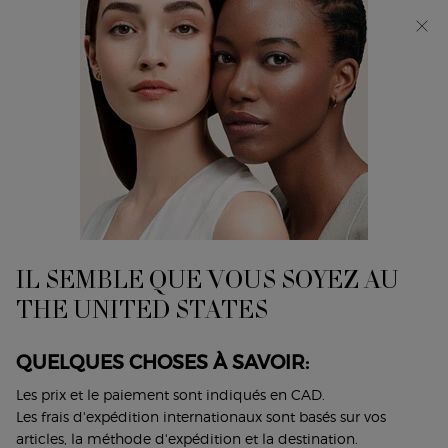
Découvrez Giorgio Armani I WILL Eau de Parfum, une
nouvelle vision de la masculinité. MAGASINEZ​
0
Mon
0 product in cart
Trouver
panier
un
Main content
...
Armani/Privé
Les Bougies
magasin
BOUGIE PARFUMÉE
ARMANI/PRIVÉ BOIS D'ENCENS
Un parfum épicé et boisé qui évoque la chaleur de la
IL SEMBLE QUE VOUS SOYEZ AU
fumée d'encens.
THE UNITED STATES
105,00 $
Rupture de stock
La nouvelle collection de BOUGIES ARMANI/PRIVÉ apporte
QUELQUES CHOSES À SAVOIR:
inspiration et évasion à chaque moment. Avec ...
Lire plus
Les prix et le paiement sont indiqués en CAD.
Les frais d'expédition internationaux sont basés sur vos
(0)
Écrire un avis
Poser une question
articles, la méthode d'expédition et la destination.