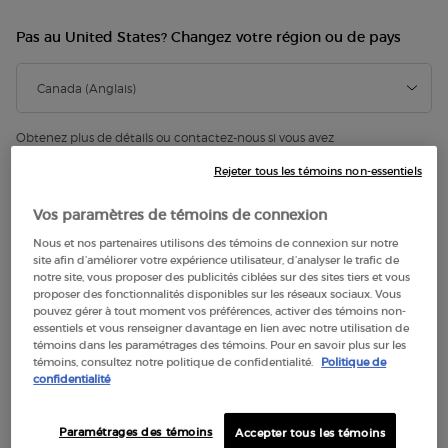
Pas au United States? Changez votre région ou de pays
RECHARGES
POUR LUI
POUR ELLE
POUR VOUS
Affiner
Sort:
1
Filters menu
filter applied
Obtenez plus de détails ou contactez-nous si vous avez
des questions sur l'expédition internationale.
Contactez-nous.
Rejeter tous les témoins non-essentiels
WARM & SPICY
CLEAR FILTERS
CHANGER DE RÉGION OU DE PAYS
Afficher 8 produits
Vos paramètres de témoins de connexion
Nous et nos partenaires utilisons des témoins de connexion sur notre
site afin d’améliorer votre expérience utilisateur, d’analyser le trafic de
notre site, vous proposer des publicités ciblées sur des sites tiers et vous
proposer des fonctionnalités disponibles sur les réseaux sociaux. Vous
pouvez gérer à tout moment vos préférences, activer des témoins non-
essentiels et vous renseigner davantage en lien avec notre utilisation de
témoins dans les paramétrages des témoins. Pour en savoir plus sur les
témoins, consultez notre politique de confidentialité.
Politique de
confidentialité
Paramétrages des témoins
Accepter tous les témoins