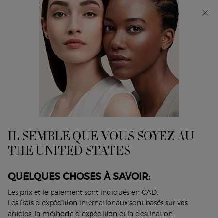
Découvrez Giorgio Armani I WILL Eau de Parfum, une
nouvelle vision de la masculinité. MAGASINEZ​
0
Mon
0 product in cart
Trouver
panier
un
Main content
magasin
IL SEMBLE QUE VOUS SOYEZ AU
THE UNITED STATES
QUELQUES CHOSES À SAVOIR:
PARFUMS
Les prix et le paiement sont indiqués en CAD.
Les frais d'expédition internationaux sont basés sur vos
articles, la méthode d'expédition et la destination.