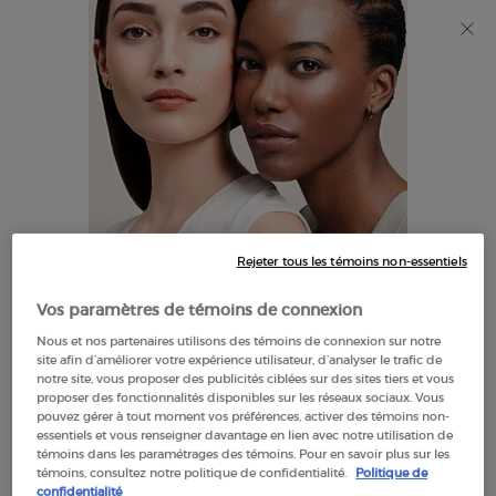
Découvrez Giorgio Armani I WILL Eau de Parfum, une
nouvelle vision de la masculinité. MAGASINEZ​
0
Mon
0 product in cart
Trouver
panier
un
Main content
NOUS SOMMES DÉSOLÉS, IL N’Y A AUCUN RÉSULTAT POUR
magasin
VOTRE RECHERCHE. VEUILLEZ ESSAYER UN AUTRE TERME.
Rejeter tous les témoins non-essentiels
IL SEMBLE QUE VOUS SOYEZ AU
Vos paramètres de témoins de connexion
THE UNITED STATES
Nous et nos partenaires utilisons des témoins de connexion sur notre
OFFRES
site afin d’améliorer votre expérience utilisateur, d’analyser le trafic de
EXCLUSIVES
notre site, vous proposer des publicités ciblées sur des sites tiers et vous
QUELQUES CHOSES À SAVOIR:
proposer des fonctionnalités disponibles sur les réseaux sociaux. Vous
pouvez gérer à tout moment vos préférences, activer des témoins non-
LIVRAISON OFFERTE
Les prix et le paiement sont indiqués en CAD.
essentiels et vous renseigner davantage en lien avec notre utilisation de
À PARTIR DE $60
témoins dans les paramétrages des témoins. Pour en savoir plus sur les
Les frais d'expédition internationaux sont basés sur vos
témoins, consultez notre politique de confidentialité.
Politique de
articles, la méthode d'expédition et la destination.
confidentialité